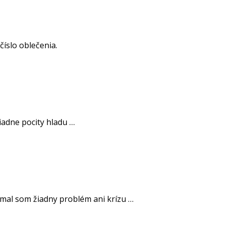
íslo oblečenia.
adne pocity hladu …
mal som žiadny problém ani krízu …