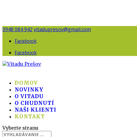
0948 084 942
vitadupresov@gmail.com
Facebook
Facebook
DOMOV
NOVINKY
O VITADU
O CHUDNUTÍ
NAŠI KLIENTI
KONTAKT
Vyberte stranu