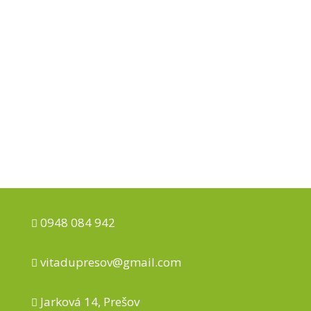
“Som rada, že sa mi to podarilo a prajem
všetkým ženám, ktoré majú problém z
nadváhou … “
0948 084 942

vitadupresov@gmail.com

Jarková 14, Prešov
