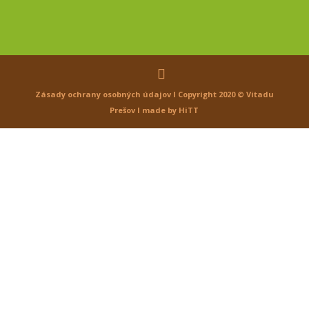
Zásady ochrany osobných údajov l
Copyright 2020 ©
Vitadu
Prešov
l
made by
HiTT