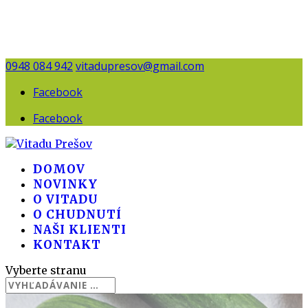
0948 084 942
vitadupresov@gmail.com
Facebook
Facebook
DOMOV
NOVINKY
O VITADU
O CHUDNUTÍ
NAŠI KLIENTI
KONTAKT
Vyberte stranu