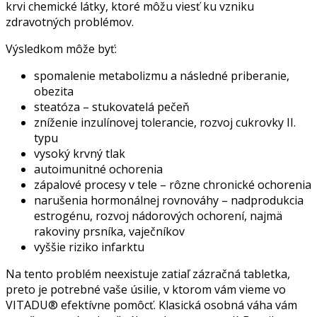
krvi chemické látky, ktoré môžu viesť ku vzniku
zdravotných problémov.
Výsledkom môže byť:
spomalenie metabolizmu a následné priberanie,
obezita
steatóza – stukovatelá pečeň
zníženie inzulínovej tolerancie, rozvoj cukrovky II.
typu
vysoký krvný tlak
autoimunitné ochorenia
zápalové procesy v tele – rôzne chronické ochorenia
narušenia hormonálnej rovnováhy – nadprodukcia
estrogénu, rozvoj nádorových ochorení, najmä
rakoviny prsníka, vaječníkov
vyššie riziko infarktu
Na tento problém neexistuje zatiaľ zázračná tabletka,
preto je potrebné vaše úsilie, v ktorom vám vieme vo
VITADU® efektívne pomôcť. Klasická osobná váha vám