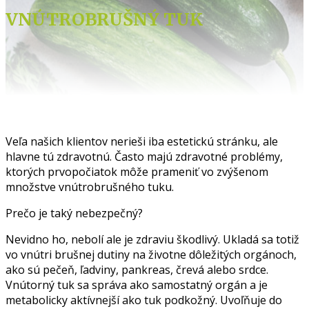
VNÚTROBRUŠNÝ TUK
Veľa našich klientov nerieši iba estetickú stránku, ale
hlavne tú zdravotnú. Často majú zdravotné problémy,
ktorých prvopočiatok môže prameniť vo zvýšenom
množstve vnútrobrušného tuku.
Prečo je taký nebezpečný?
Nevidno ho, nebolí ale je zdraviu škodlivý. Ukladá sa totiž
vo vnútri brušnej dutiny na životne dôležitých orgánoch,
ako sú pečeň, ľadviny, pankreas, črevá alebo srdce.
Vnútorný tuk sa správa ako samostatný orgán a je
metabolicky aktívnejší ako tuk podkožný. Uvoľňuje do