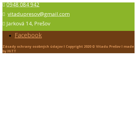
0948 084 942

vitadupresov@gmail.com

Jarková 14, Prešov

Facebook
Zásady ochrany osobných údajov l
Copyright 2020 ©
Vitadu Prešov
l
made
by
HiTT