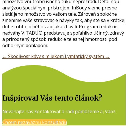
množstvo vnútrobrušného tuku neprezradí. Detailnou
analýzou špeciálnym prístrojom InBody vieme presne
zistiť jeho množstvo vo vašom tele. Zároveň spoločne
zmeníme vaše stravovacie návyky tak, aby ste sa v krátkej
dobe tohto tichého zabijáka zbavili. Program redukcie
nadváhy VITADU® predstavuje spoľahlivo účinný, zdravý
a prirodzený spôsob redukcie telesnej hmotnosti pod
odborným dohľadom.
←
Škodlivosť kávy s mliekom
Lymfatický systém
→
Inšpiroval Vás tento článok?
Neváhajte nás kontaktovať a radi pomôžeme aj Vám!
Chcem nezáväznú konzultáciu