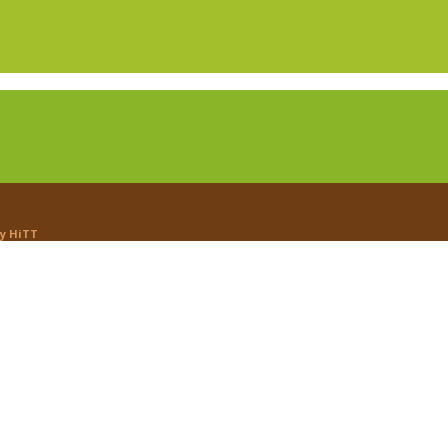
by
HiTT