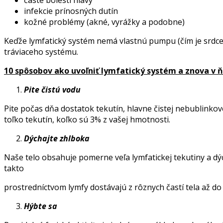
infekcie prínosných dutín
kožné problémy (akné, vyrážky a podobne)
Keďže lymfatický systém nemá vlastnú pumpu (čím je srdce 
tráviaceho systému.
10 spôsobov ako uvoľniť lymfatický systém a znova v 
Pite čistú vodu
Pite počas dňa dostatok tekutín, hlavne čistej nebublinkove
toľko tekutín, koľko sú 3% z vašej hmotnosti.
Dýchajte zhlboka
Naše telo obsahuje pomerne veľa lymfatickej tekutiny a dýc
takto
prostredníctvom lymfy dostávajú z rôznych častí tela až d
Hýbte sa