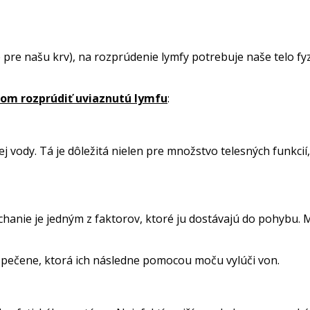
pre našu krv), na rozprúdenie lymfy potrebuje naše telo fyz
ňom rozprúdiť uviaznutú lymfu
:
j vody. Tá je dôležitá nielen pre množstvo telesných funkcií
hanie je jedným z faktorov, ktoré ju dostávajú do pohybu. M
o pečene, ktorá ich následne pomocou moču vylúči von.