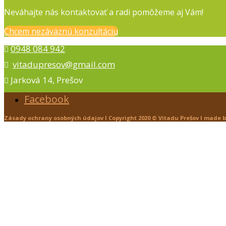
Neváhajte nás kontaktovať a radi pomôžeme aj Vám!
Chcem nezáväznú konzultáciu
0948 084 942

vitadupresov@gmail.com

Jarková 14, Prešov

Facebook
Zásady ochrany osobných údajov l
Copyright 2020 ©
Vitadu Prešov
l
made 