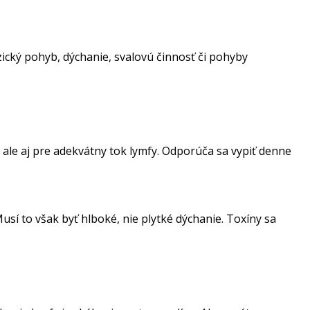
ický pohyb, dýchanie, svalovú činnosť či pohyby
, ale aj pre adekvátny tok lymfy. Odporúča sa vypiť denne
usí to však byť hlboké, nie plytké dýchanie. Toxíny sa