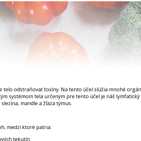
telo odstraňovať toxíny. Na tento účel slúžia mnohé orgány,
žitým systémom tela určeným pre tento účel je náš lymfatick
, slezina, mandle a žľaza týmus.
h, medzi ktoré patria:
ových tekutín