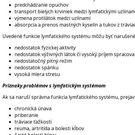
predchádzanie opuchov
transport bielych krviniek medzi lymfatickými uzlinam
výmena protilátok medzi uzlinami
absorpcia a prenos mastných kyselín a tukov z trávi
Uvedené funkcie lymfatického systému môžu byť narušené z
nedostatok fyzickej aktivity
nedostatok výživných látok či vysoký príjem spracov
nedostatočný pitný režim
nedostatok spánku
vysoká miera stresu
Príznaky problémov s lymfatickým systémom
Ak sa naruší správna funkcia lymfatického systému, prejav
chronická únava
priberanie
tráviace ťažkosti
reuma, artritída a bolesti kĺbov
časté bolesti hlavy