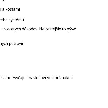
i a kosťami
aceho systému
 viacerých dôvodov. Najčastejšie to býva:
aných potravín
í sa no zvyčajne nasledovnými príznakmi: