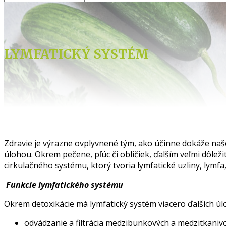
LYMFATICKÝ SYSTÉM
Zdravie je výrazne ovplyvnené tým, ako účinne dokáže naše 
úlohou. Okrem pečene, pľúc či obličiek, ďalším veľmi dôle
cirkulačného systému, ktorý tvoria lymfatické uzliny, lymfa
Funkcie lymfatického systému
Okrem detoxikácie má lymfatický systém viacero ďalších úlo
odvádzanie a filtrácia medzibunkových a medzitkaniv