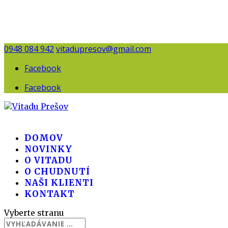
0948 084 942
vitadupresov@gmail.com
Facebook
Facebook
DOMOV
NOVINKY
O VITADU
O CHUDNUTÍ
NAŠI KLIENTI
KONTAKT
Vyberte stranu