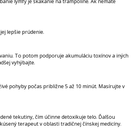
banie lymfy je skákanie na trampolíne. Ak nemáte
ej lepšie prúdenie.
kovaniu. To potom podporuje akumuláciu toxínov a iných
dšej vyhýbajte.
ivé pohyby počas približne 5 až 10 minút. Masírujte v
ené tekutiny, čím účinne detoxikuje telo. Ďalšou
sený terapeut v oblasti tradičnej čínskej medicíny.