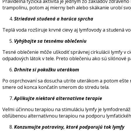
Pravidelná fyzická aktivita je jedným zo základov zdravéh
trampolínu, potom aj mierny beh alebo skákanie urobí svo
Striedavá studená a horúca sprcha
Teplá voda rozširuje krvné cievy aj lymfovody a studená vod
Vyhýbajte sa tesnému oblečeniu
Tesné oblečenie môže uškodiť správnej cirkulácii lymfy v 
odpadových látok v tele. Preto oblečeniu ako sú silónové p
Drhnite si pokožku uterákom
Po osprchovaní sa dosucha utrite uterákom a potom ešte ne
smere od konca končatín smerom do stredu tela.
Aplikujte niektoré alternatívne terapie
Veľmi účinnou terapiou na stimuláciu lymfy je lymfodrenáž
obľúbenou alternatívnou terapiou na podporu lymfatického
Konzumujte potraviny, ktoré podporujú tok lymfy