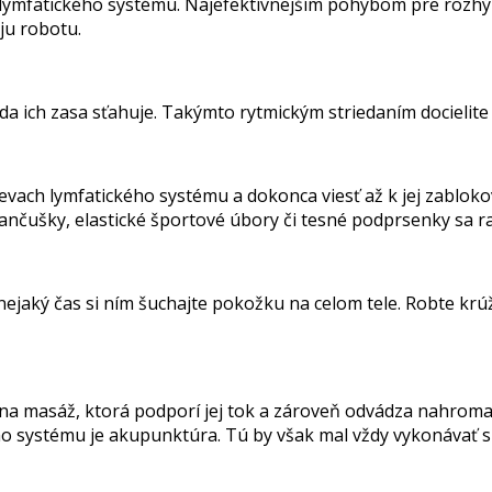
o lymfatického systému. Najefektívnejším pohybom pre rozhý
ju robotu.
a ich zasa sťahuje. Takýmto rytmickým striedaním docielite j
cievach lymfatického systému a dokonca viesť až k jej zablo
ančušky, elastické športové úbory či tesné podprsenky sa ra
jaký čas si ním šuchajte pokožku na celom tele. Robte krúž
na masáž, ktorá podporí jej tok a zároveň odvádza nahromad
 systému je akupunktúra. Tú by však mal vždy vykonávať skú