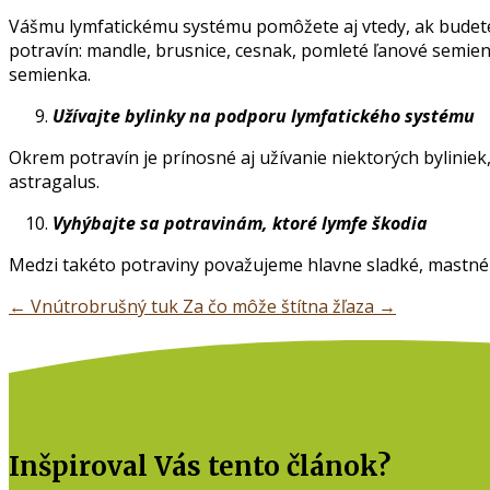
Vášmu lymfatickému systému pomôžete aj vtedy, ak budete
potravín: mandle, brusnice, cesnak, pomleté ľanové semien
semienka.
Užívajte bylinky na podporu lymfatického systému
Okrem potravín je prínosné aj užívanie niektorých byliniek,
astragalus.
Vyhýbajte sa potravinám, ktoré lymfe škodia
Medzi takéto potraviny považujeme hlavne sladké, mastné a
←
Vnútrobrušný tuk
Za čo môže štítna žľaza
→
Inšpiroval Vás tento článok?